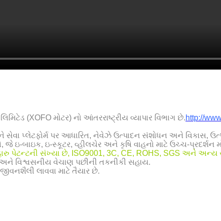
િમિટેડ (XOFO મોટર) નો આંતરરાષ્ટ્રીય વ્યાપાર વિભાગ છે.
http://ww
 સેવા પ્લેટફોર્મ પર આધારિત, નેવેઝે ઉત્પાદન સંશોધન અને વિકાસ, ઉ
જે ઇ-બાઇક, ઇ-સ્કૂટર, વ્હીલચેર અને કૃષિ વાહનો માટે ઉચ્ચ-પ્રદર્શન મોટ
વહારુ પેટન્ટની સંખ્યા છે, ISO9001, 3C, CE, ROHS, SGS અને અન્ય 
 ટીમ અને વિશ્વસનીય વેચાણ પછીની તકનીકી સહાય.
જીવનશૈલી લાવવા માટે તૈયાર છે.