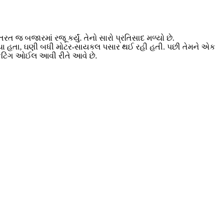
તરત જ બજારમાં રજૂ કર્યું. તેનો સારો પ્રતિસાદ મળ્યો છે.
 રહ્યા હતા, ઘણી બધી મોટર-સાયકલ પસાર થઈ રહી હતી. પછી તેમને એક
ેટિંગ ઓઈલ આવી રીતે આવે છે.