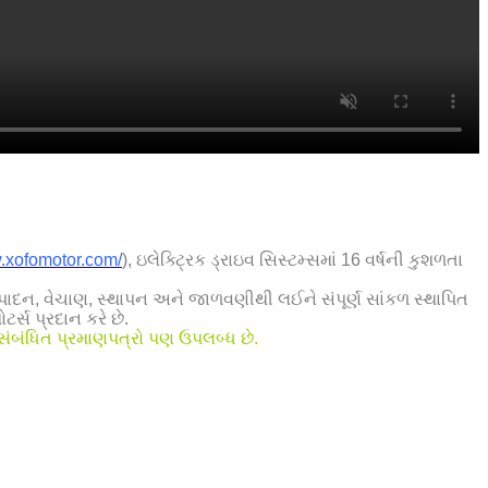
w.xofomotor.com/
), ઇલેક્ટ્રિક ડ્રાઇવ સિસ્ટમ્સમાં 16 વર્ષની કુશળતા
ત્પાદન, વેચાણ, સ્થાપન અને જાળવણીથી લઈને સંપૂર્ણ સાંકળ સ્થાપિત
ર્સ પ્રદાન કરે છે.
સંબંધિત પ્રમાણપત્રો પણ ઉપલબ્ધ છે.