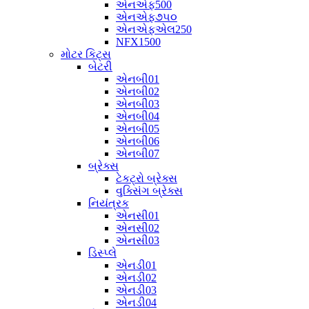
એનએફ500
એનએફ૭૫૦
એનએફએલ250
NFX1500
મોટર કિટ્સ
બેટરી
એનબી01
એનબી02
એનબી03
એનબી04
એનબી05
એનબી06
એનબી07
બ્રેક્સ
ટેકટ્રો બ્રેક્સ
વુક્સિંગ બ્રેક્સ
નિયંત્રક
એનસી01
એનસી02
એનસી03
ડિસ્પ્લે
એનડી01
એનડી02
એનડી03
એનડી04