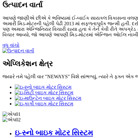
ઉત્પાદન વાર્તા
આપણે જાણીએ છીએ કે ભવિષ્યમાં ઈ-બાઈક સાયકલ વિકાસના વલણનું નેત
અમારી મિડ-મોટરની પહેલી પેઢી 2013 માં સફળતાપૂર્વક જન્મી હતી. દરમિયા
પણ અમારા એન્જિનિયર વિચારી રહ્યા હતા કે તેને કેવી રીતે અપગ્ર
વિચાર આવ્યો, જો આપણે આપણી મિડ-મોટરમાં એન્જિન ઓઈલ નાખીએ, 
વધુ વાંચો
એપ્લિકેશન ક્ષેત્ર
જ્યારે તમે પહેલી વાર "NEWAYS" વિશે સાંભળ્યું, ત્યારે તે ફક્ત 
ઇ-સ્નો બાઇક મોટર સિસ્ટમ