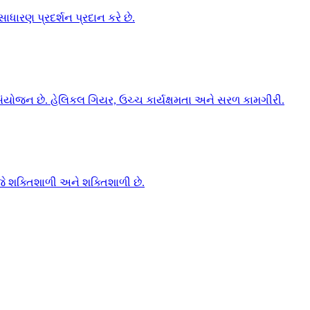
ધારણ પ્રદર્શન પ્રદાન કરે છે.
સંયોજન છે. હેલિકલ ગિયર, ઉચ્ચ કાર્યક્ષમતા અને સરળ કામગીરી.
 જે શક્તિશાળી અને શક્તિશાળી છે.