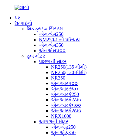
ઘર
ઉત્પાદનો
મિડ ડ્રાઇવ સિસ્ટમ
એનએમ250
NM250-1 નો પરિચય
એનએમ350
એનએમ૫૦૦
હબ મોટર
પાછળની મોટર
NR250(135 મીમી)
NR250(120 મીમી)
NR350
એનઆર૫૦૦
એનઆર૭૫૦
એનઆરકે250
એનઆરકે૩૫૦
એનઆરકે૫૦૦
એનઆરકે૭૫૦
NRX1000
આગળની મોટર
એનએફ250
એનએફ350