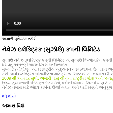
અમારી પ્રોડક્ટ સ્ટોરી
નેવેઝ ઇલેક્ટ્રિક (સુઝોઉ) કંપની લિમિટેડ
સુઝોઉ નેવેઝ ઇલેક્ટ્રિક કંપની લિમિટેડ એ સુઝોઉ ઝિઓંગફેંગ કંપની લ
ધરાવતું અગ્રણી ચાઇનીઝ મોટર ઉત્પાદક.
મુખ્ય ટેકનોલોજી, આંતરરાષ્ટ્રીય અદ્યતન વ્યવસ્થાપન, ઉત્પાદન અને
કરી. અમે ઇલેક્ટ્રિક ગતિશીલતા માટે ડ્રાઇવ સિસ્ટમ્સમાં નિષ્ણાત છીએ, 
2009 થી અત્યાર સુધી, અમારી પાસે ચીનના રાષ્ટ્રીય શોધો અને વ્ય
ઉચ્ચ ગુણવત્તાની ગેરંટીકૃત ઉત્પાદનો, વર્ષોની વ્યાવસાયિક વેચાણ
નેવેઝ તમારા માટે ઓછા કાર્બન, ઉર્જા બચત અને પર્યાવરણને અનુકૂળ 
વધુ વાંચો
અમારા વિશે