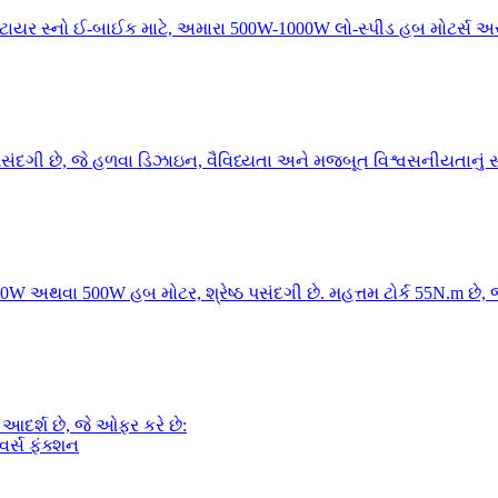
ટાયર સ્નો ઈ-બાઈક માટે, અમારા 500W-1000W લો-સ્પીડ હબ મોટર્સ અસા
સંદગી છે, જે હળવા ડિઝાઇન, વૈવિધ્યતા અને મજબૂત વિશ્વસનીયતાનું 
350W અથવા 500W હબ મોટર, શ્રેષ્ઠ પસંદગી છે. મહત્તમ ટોર્ક 55N.m છે,
 આદર્શ છે, જે ઓફર કરે છે:
વર્સ ફંક્શન