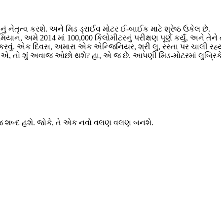
ૃત્વ કરશે. અને મિડ ડ્રાઈવ મોટર ઈ-બાઈક માટે શ્રેષ્ઠ ઉકેલ છે.
ન, અમે 2014 માં 100,000 કિલોમીટરનું પરીક્ષણ પૂર્ણ કર્યું, અને તેને 
ેડ કરવું. એક દિવસ, અમારા એક એન્જિનિયર, શ્રી લુ, રસ્તા પર ચાલી
તો શું અવાજ ઓછો થશે? હા, એ જ છે. આપણી મિડ-મોટરમાં લુબ્રિક
એક જ શબ્દ હશે. જોકે, તે એક નવો વલણ વલણ બનશે.