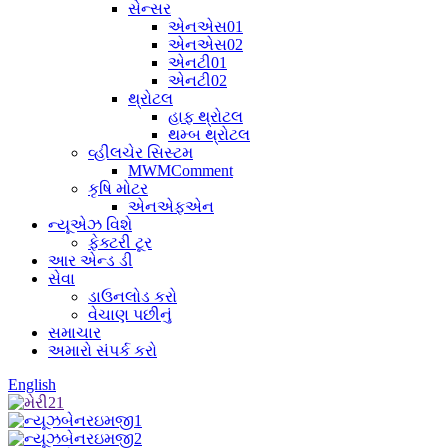
સેન્સર
એનએસ01
એનએસ02
એનટી01
એનટી02
થ્રોટલ
હાફ થ્રોટલ
થમ્બ થ્રોટલ
વ્હીલચેર સિસ્ટમ
MWMComment
કૃષિ મોટર
એનએફએન
ન્યૂએઝ વિશે
ફેક્ટરી ટૂર
આર એન્ડ ડી
સેવા
ડાઉનલોડ કરો
વેચાણ પછીનું
સમાચાર
અમારો સંપર્ક કરો
English