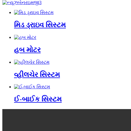
મિડ ડ્રાઇવ સિસ્ટમ
હબ મોટર
વ્હીલચેર સિસ્ટમ
ઈ-બાઈક સિસ્ટમ